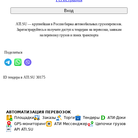
Вход
ATI.SU — крупнейшая в России биржа автомобильных грузоперевозок.
Зарегистрируйтесь и получите доступ к тендерам на перевозки, заявкам
на перевозку грузов и поиск транспорта
Поделиться
ID тендера в ATI.SU
30175
АВТОМАТИЗАЦИЯ ПЕРЕВОЗОК
Площадки
Заказы
Торги
Тендеры
АТИ-Доки
GPS-мониторинг
АТИ Мессенджер
Цепочки грузов
API ATI.SU