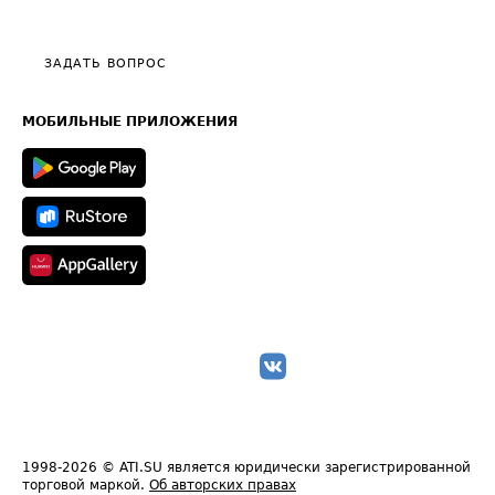
Эксклюзивные материалы
Тарифы
Видео по работе с ATI.SU
Политика конфиденциальности
Полезное по перевозкам
Общие положения
ЗАДАТЬ ВОПРОС
Часто задаваемые вопросы (FAQ)
Карта сайта
Техническая информация
МОБИЛЬНЫЕ ПРИЛОЖЕНИЯ
1998-2026
© ATI.SU является юридически зарегистрированной
торговой маркой.
Об авторских правах