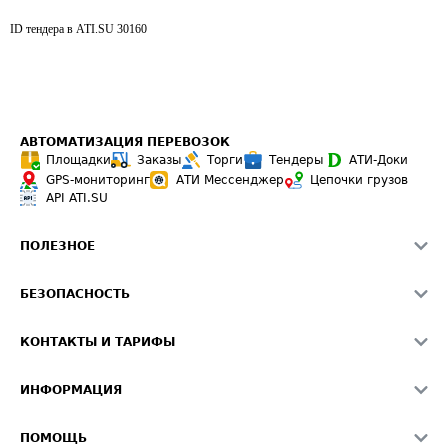
ID тендера в ATI.SU
30160
АВТОМАТИЗАЦИЯ ПЕРЕВОЗОК
Площадки
Заказы
Торги
Тендеры
АТИ-Доки
GPS-мониторинг
АТИ Мессенджер
Цепочки грузов
API ATI.SU
ПОЛЕЗНОЕ
Расчет расстояний
БЕЗОПАСНОСТЬ
Академия ATI.SU
ATI.SU о безопасности
Звезды ATI.SU на вашем сайте
КОНТАКТЫ И ТАРИФЫ
Памятка по проверке контрагентов
Индекс ATI.SU FTL РФ
О системе ATI.SU
Светофор+
Средние ставки
ИНФОРМАЦИЯ
Контактная информация
Страхование
Выгодные направления
Блог
Реклама на сайте
О формировании Паспорта
ПОМОЩЬ