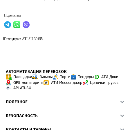
Поделиться
ID тендера в ATI.SU
30155
АВТОМАТИЗАЦИЯ ПЕРЕВОЗОК
Площадки
Заказы
Торги
Тендеры
АТИ-Доки
GPS-мониторинг
АТИ Мессенджер
Цепочки грузов
API ATI.SU
ПОЛЕЗНОЕ
Расчет расстояний
БЕЗОПАСНОСТЬ
Академия ATI.SU
ATI.SU о безопасности
Звезды ATI.SU на вашем сайте
КОНТАКТЫ И ТАРИФЫ