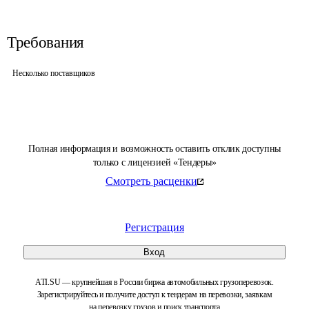
Требования
Несколько поставщиков
Полная информация и возможность оставить отклик доступны
только с лицензией «Тендеры»
Смотреть расценки
Регистрация
Вход
ATI.SU — крупнейшая в России биржа автомобильных грузоперевозок.
Зарегистрируйтесь и получите доступ к тендерам на перевозки, заявкам
на перевозку грузов и поиск транспорта