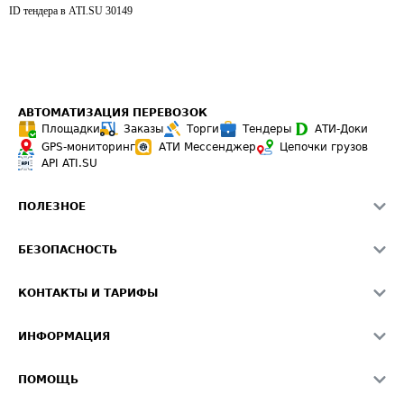
ID тендера в ATI.SU
30149
АВТОМАТИЗАЦИЯ ПЕРЕВОЗОК
Площадки
Заказы
Торги
Тендеры
АТИ-Доки
GPS-мониторинг
АТИ Мессенджер
Цепочки грузов
API ATI.SU
ПОЛЕЗНОЕ
Расчет расстояний
БЕЗОПАСНОСТЬ
Академия ATI.SU
ATI.SU о безопасности
Звезды ATI.SU на вашем сайте
КОНТАКТЫ И ТАРИФЫ
Памятка по проверке контрагентов
Индекс ATI.SU FTL РФ
О системе ATI.SU
Светофор+
Средние ставки
ИНФОРМАЦИЯ
Контактная информация
Страхование
Выгодные направления
Блог
Реклама на сайте
О формировании Паспорта
ПОМОЩЬ
Эксклюзивные материалы
Тарифы