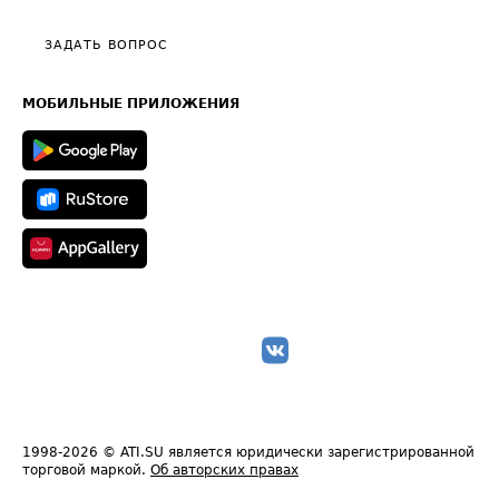
Видео по работе с ATI.SU
Политика конфиденциальности
Полезное по перевозкам
Общие положения
ЗАДАТЬ ВОПРОС
Часто задаваемые вопросы (FAQ)
Карта сайта
Техническая информация
МОБИЛЬНЫЕ ПРИЛОЖЕНИЯ
1998-2026
© ATI.SU является юридически зарегистрированной
торговой маркой.
Об авторских правах