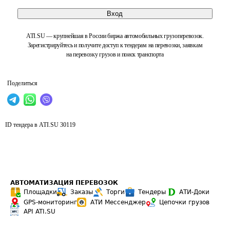
Вход
ATI.SU — крупнейшая в России биржа автомобильных грузоперевозок.
Зарегистрируйтесь и получите доступ к тендерам на перевозки, заявкам
на перевозку грузов и поиск транспорта
Поделиться
ID тендера в ATI.SU
30119
АВТОМАТИЗАЦИЯ ПЕРЕВОЗОК
Площадки
Заказы
Торги
Тендеры
АТИ-Доки
GPS-мониторинг
АТИ Мессенджер
Цепочки грузов
API ATI.SU