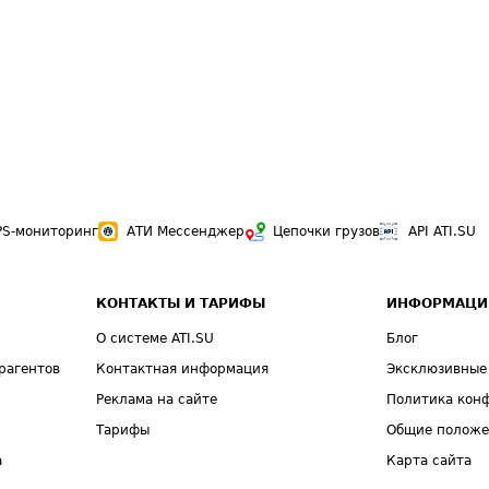
PS-мониторинг
АТИ Мессенджер
Цепочки грузов
API ATI.SU
КОНТАКТЫ И ТАРИФЫ
ИНФОРМАЦИ
О системе ATI.SU
Блог
рагентов
Контактная информация
Эксклюзивные
Реклама на сайте
Политика кон
Тарифы
Общие полож
а
Карта сайта