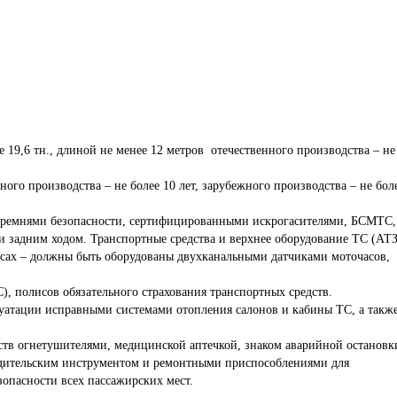
 19,6 тн., длиной не менее 12 метров  отечественного производства – не
нного производства – не более 10 лет, зарубежного производства – не бол
ы ремнями безопасности, сертифицированными искрогасителями, БСМТС,
задним ходом. Транспортные средства и верхнее оборудование ТС (АТЗ
часах – должны быть оборудованы двухканальными датчиками моточасов, 
, полисов обязательного страхования транспортных средств.

уатации исправными системами отопления салонов и кабины ТС, а также
ств огнетушителями, медицинской аптечкой, знаком аварийной остановки
дительским инструментом и ремонтными приспособлениями для 
опасности всех пассажирских мест.