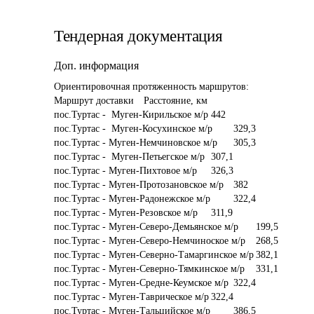
Тендерная документация
Доп. информация
Ориентировочная протяженность маршрутов:

Маршрут доставки	Расстояние, км

пос.Туртас -  Муген-Кирильское м/р	442

пос.Туртас -  Муген-Косухинское м/р	329,3

пос.Туртас - Муген-Немчиновское м/р	305,3

пос.Туртас -  Муген-Петьегское м/р	307,1

пос.Туртас - Муген-Пихтовое м/р	326,3

пос.Туртас - Муген-Протозановское м/р	382

пос.Туртас - Муген-Радонежское м/р	322,4

пос.Туртас - Муген-Резовское м/р	311,9

пос.Туртас - Муген-Северо-Демьянское м/р	199,5

пос.Туртас - Муген-Северо-Немчиноское м/р	268,5

пос.Туртас - Муген-Северно-Тамаргинское м/р	382,1

пос.Туртас - Муген-Северно-Тямкинское м/р	331,1

пос.Туртас - Муген-Средне-Кеумское м/р	322,4

пос.Туртас - Муген-Таврическое м/р	322,4

пос.Туртас - Муген-Тальцийское м/р	386,5
