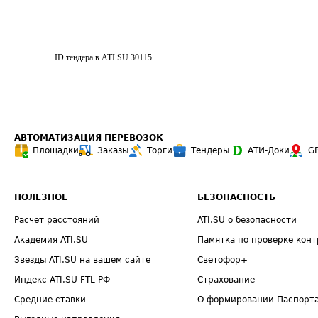
ID тендера в ATI.SU
30115
АВТОМАТИЗАЦИЯ ПЕРЕВОЗОК
Площадки
Заказы
Торги
Тендеры
АТИ-Доки
G
ПОЛЕЗНОЕ
БЕЗОПАСНОСТЬ
Расчет расстояний
ATI.SU о безопасности
Академия ATI.SU
Памятка по проверке конт
Звезды ATI.SU на вашем сайте
Светофор+
Индекс ATI.SU FTL РФ
Страхование
Средние ставки
О формировании Паспорт