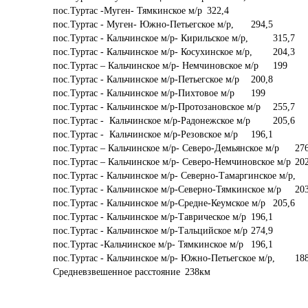
пос.Туртас -Муген- Тямкинское м/р	322,4

пос.Туртас - Муген- Южно-Петьегское м/р, 	294,5

пос.Туртас - Кальчинское м/р- Кирильское м/р, 	315,7

пос.Туртас - Кальчинское м/р- Косухинское м/р, 	204,3

пос.Туртас – Кальчинское м/р- Немчиновское м/р	199

пос.Туртас - Кальчинское м/р-Петьегское м/р	200,8

пос.Туртас - Кальчинское м/р-Пихтовое м/р	199

пос.Туртас - Кальчинское м/р-Протозановское м/р	255,7

пос.Туртас -  Кальчинское м/р-Радонежское м/р	205,6

пос.Туртас -  Кальчинское м/р-Резовское м/р	196,1

пос.Туртас – Кальчинское м/р- Северо-Демьянское м/р	276,2

пос.Туртас – Кальчинское м/р- Северо-Немчиновское м/р	202,2

пос.Туртас - Кальчинское м/р- Северно-Тамаргинское м/р, 	258,1

пос.Туртас - Кальчинское м/р-Северно-Тямкинское м/р	203,8

пос.Туртас - Кальчинское м/р-Средне-Кеумское м/р	205,6

пос.Туртас - Кальчинское м/р-Таврическое м/р	196,1

пос.Туртас - Кальчинское м/р-Тальцийское м/р	274,9

пос.Туртас -Кальчинское м/р- Тямкинское м/р	196,1

пос.Туртас - Кальчинское м/р- Южно-Петьегское м/р, 	188,2
