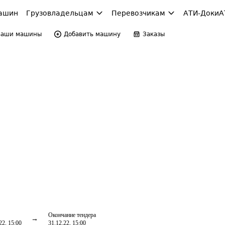
ашин
Грузовладельцам
Перевозчикам
АТИ-Доки
А
Ваши машины
Добавить машину
Заказы
Окончание тендера
22, 15:00
31.12.22, 15:00