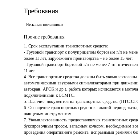
Требования
Несколько поставщиков
Прочие требования
1. Срок эксплуатации транспортных средств:

- Грузовой транспорт с полуприцепом бортовым г/п не менее
более 11 лет, зарубежного производства – не более 15 лет;

- Грузовой транспорт бортовой г/п не менее 7 тн. отечестве
11 лет.

4. Все транспортные средства должны быть укомплектован
автоматическими звуковыми сигнализаторами при движении 
автокран, АРОК и др.), работа которых исчисляется в мото
подключенными к БСМТС.

5. Наличие  документов на транспортные средства (ПТС,СТС)
6. Оснащение транспортных средств в зимний период экспл
шанцевым инструментом.

7. Укомплектованность предоставляемых транспортных сред
буксировочным тросом, запасным колесом, необходимым во
проведения оперативного ремонта, исправными ремнями без