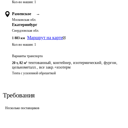
Кол-во машин:
1
Раменское
→
Московская обл.
Екатеринбург
Свердловская обл.
Маршрут на карте
1 883
км
Кол-во машин:
1
Варианты транспорта
тентованный, контейнер, изотермический, фургон,
20 т
,
82 м³
цельнометалл., все закр.+изотерм
Тента с усиленной обрешеткой
Требования
Несколько поставщиков