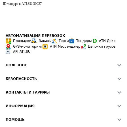
ID тендера в ATI.SU
30027
АВТОМАТИЗАЦИЯ ПЕРЕВОЗОК
Площадки
Заказы
Торги
Тендеры
АТИ-Доки
GPS-мониторинг
АТИ Мессенджер
Цепочки грузов
API ATI.SU
ПОЛЕЗНОЕ
Расчет расстояний
БЕЗОПАСНОСТЬ
Академия ATI.SU
ATI.SU о безопасности
Звезды ATI.SU на вашем сайте
КОНТАКТЫ И ТАРИФЫ
Памятка по проверке контрагентов
Индекс ATI.SU FTL РФ
О системе ATI.SU
Светофор+
Средние ставки
ИНФОРМАЦИЯ
Контактная информация
Страхование
Выгодные направления
Блог
Реклама на сайте
О формировании Паспорта
ПОМОЩЬ
Эксклюзивные материалы
Тарифы