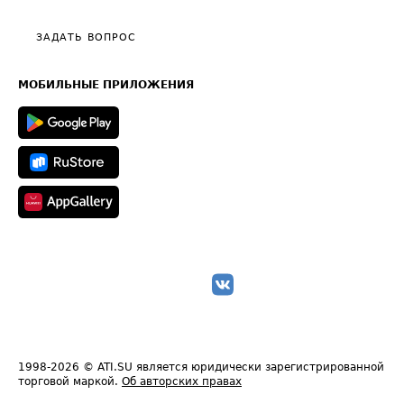
Видео по работе с ATI.SU
Политика конфиденциальности
Полезное по перевозкам
Общие положения
ЗАДАТЬ ВОПРОС
Часто задаваемые вопросы (FAQ)
Карта сайта
Техническая информация
МОБИЛЬНЫЕ ПРИЛОЖЕНИЯ
1998-2026
© ATI.SU является юридически зарегистрированной
торговой маркой.
Об авторских правах