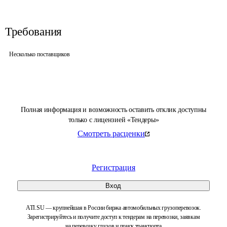
Требования
Несколько поставщиков
Полная информация и возможность оставить отклик доступны
только с лицензией «Тендеры»
Смотреть расценки
Регистрация
Вход
ATI.SU — крупнейшая в России биржа автомобильных грузоперевозок.
Зарегистрируйтесь и получите доступ к тендерам на перевозки, заявкам
на перевозку грузов и поиск транспорта