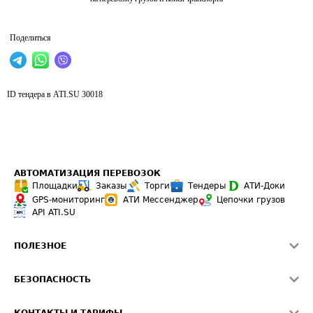
Поделиться
ID тендера в ATI.SU
30018
АВТОМАТИЗАЦИЯ ПЕРЕВОЗОК
Площадки
Заказы
Торги
Тендеры
АТИ-Доки
GPS-мониторинг
АТИ Мессенджер
Цепочки грузов
API ATI.SU
ПОЛЕЗНОЕ
Расчет расстояний
БЕЗОПАСНОСТЬ
Академия ATI.SU
ATI.SU о безопасности
Звезды ATI.SU на вашем сайте