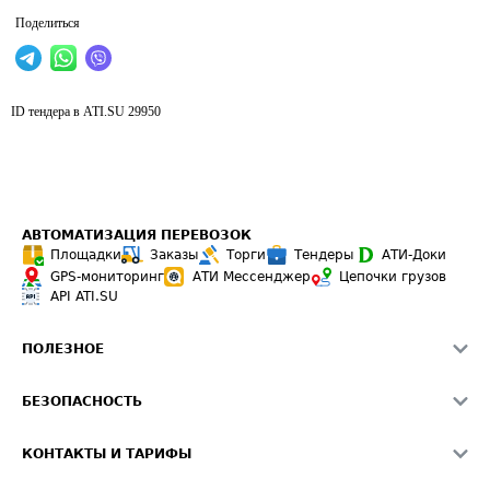
Поделиться
ID тендера в ATI.SU
29950
АВТОМАТИЗАЦИЯ ПЕРЕВОЗОК
Площадки
Заказы
Торги
Тендеры
АТИ-Доки
GPS-мониторинг
АТИ Мессенджер
Цепочки грузов
API ATI.SU
ПОЛЕЗНОЕ
Расчет расстояний
БЕЗОПАСНОСТЬ
Академия ATI.SU
ATI.SU о безопасности
Звезды ATI.SU на вашем сайте
КОНТАКТЫ И ТАРИФЫ
Памятка по проверке контрагентов
Индекс ATI.SU FTL РФ
О системе ATI.SU