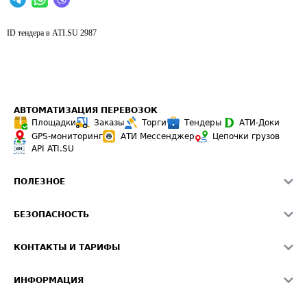
ID тендера в ATI.SU
2987
АВТОМАТИЗАЦИЯ ПЕРЕВОЗОК
Площадки
Заказы
Торги
Тендеры
АТИ-Доки
GPS-мониторинг
АТИ Мессенджер
Цепочки грузов
API ATI.SU
ПОЛЕЗНОЕ
Расчет расстояний
БЕЗОПАСНОСТЬ
Академия ATI.SU
ATI.SU о безопасности
Звезды ATI.SU на вашем сайте
КОНТАКТЫ И ТАРИФЫ
Памятка по проверке контрагентов
Индекс ATI.SU FTL РФ
О системе ATI.SU
Светофор+
Средние ставки
ИНФОРМАЦИЯ
Контактная информация
Страхование
Выгодные направления
Блог