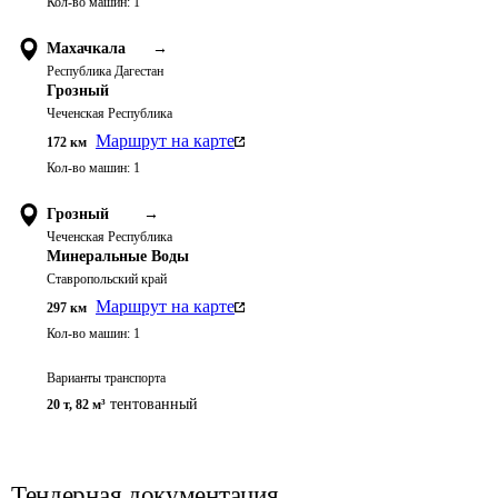
Кол-во машин:
1
Махачкала
→
Республика Дагестан
Грозный
Чеченская Республика
Маршрут на карте
172
км
Кол-во машин:
1
Грозный
→
Чеченская Республика
Минеральные Воды
Ставропольский край
Маршрут на карте
297
км
Кол-во машин:
1
Варианты транспорта
тентованный
20 т
,
82 м³
Тендерная документация