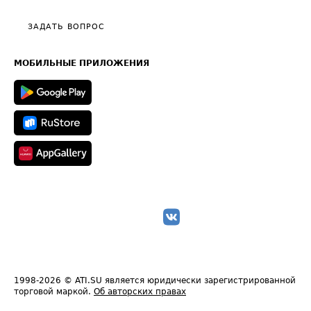
Видео по работе с ATI.SU
Политика конфиденциальности
Полезное по перевозкам
Общие положения
ЗАДАТЬ ВОПРОС
Часто задаваемые вопросы (FAQ)
Карта сайта
Техническая информация
МОБИЛЬНЫЕ ПРИЛОЖЕНИЯ
1998-2026
© ATI.SU является юридически зарегистрированной
торговой маркой.
Об авторских правах