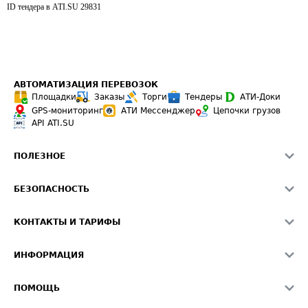
ID тендера в ATI.SU
29831
АВТОМАТИЗАЦИЯ ПЕРЕВОЗОК
Площадки
Заказы
Торги
Тендеры
АТИ-Доки
GPS-мониторинг
АТИ Мессенджер
Цепочки грузов
API ATI.SU
ПОЛЕЗНОЕ
Расчет расстояний
БЕЗОПАСНОСТЬ
Академия ATI.SU
ATI.SU о безопасности
Звезды ATI.SU на вашем сайте
КОНТАКТЫ И ТАРИФЫ
Памятка по проверке контрагентов
Индекс ATI.SU FTL РФ
О системе ATI.SU
Светофор+
Средние ставки
ИНФОРМАЦИЯ
Контактная информация
Страхование
Выгодные направления
Блог
Реклама на сайте
О формировании Паспорта
ПОМОЩЬ
Эксклюзивные материалы
Тарифы