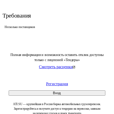
Требования
Несколько поставщиков
Полная информация и возможность оставить отклик доступны
только с лицензией «Тендеры»
Смотреть расценки
Регистрация
Вход
ATI.SU — крупнейшая в России биржа автомобильных грузоперевозок.
Зарегистрируйтесь и получите доступ к тендерам на перевозки, заявкам
на перевозку грузов и поиск транспорта