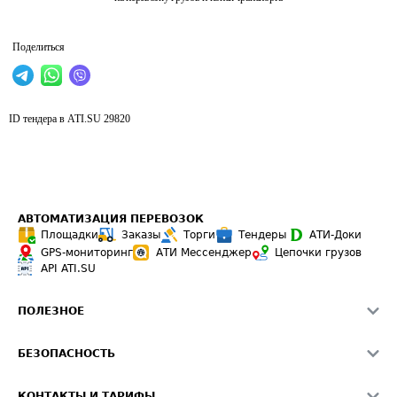
Поделиться
ID тендера в ATI.SU
29820
АВТОМАТИЗАЦИЯ ПЕРЕВОЗОК
Площадки
Заказы
Торги
Тендеры
АТИ-Доки
GPS-мониторинг
АТИ Мессенджер
Цепочки грузов
API ATI.SU
ПОЛЕЗНОЕ
Расчет расстояний
БЕЗОПАСНОСТЬ
Академия ATI.SU
ATI.SU о безопасности
Звезды ATI.SU на вашем сайте
КОНТАКТЫ И ТАРИФЫ