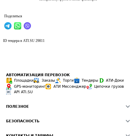
Поделиться
ID тендера в ATI.SU
29811
АВТОМАТИЗАЦИЯ ПЕРЕВОЗОК
Площадки
Заказы
Торги
Тендеры
АТИ-Доки
GPS-мониторинг
АТИ Мессенджер
Цепочки грузов
API ATI.SU
ПОЛЕЗНОЕ
Расчет расстояний
БЕЗОПАСНОСТЬ
Академия ATI.SU
ATI.SU о безопасности
Звезды ATI.SU на вашем сайте
КОНТАКТЫ И ТАРИФЫ