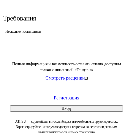
Требования
Несколько поставщиков
Полная информация и возможность оставить отклик доступны
только с лицензией «Тендеры»
Смотреть расценки
Регистрация
Вход
ATI.SU — крупнейшая в России биржа автомобильных грузоперевозок.
Зарегистрируйтесь и получите доступ к тендерам на перевозки, заявкам
на перевозку грузов и поиск транспорта