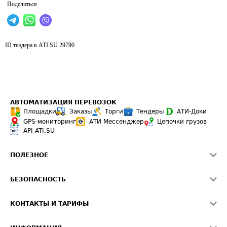
Поделиться
ID тендера в ATI.SU
29790
АВТОМАТИЗАЦИЯ ПЕРЕВОЗОК
Площадки
Заказы
Торги
Тендеры
АТИ-Доки
GPS-мониторинг
АТИ Мессенджер
Цепочки грузов
API ATI.SU
ПОЛЕЗНОЕ
Расчет расстояний
БЕЗОПАСНОСТЬ
Академия ATI.SU
ATI.SU о безопасности
Звезды ATI.SU на вашем сайте
КОНТАКТЫ И ТАРИФЫ
Памятка по проверке контрагентов
Индекс ATI.SU FTL РФ
О системе ATI.SU
Светофор+