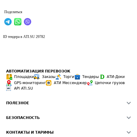
Поделиться
ID тендера в ATI.SU
29782
АВТОМАТИЗАЦИЯ ПЕРЕВОЗОК
Площадки
Заказы
Торги
Тендеры
АТИ-Доки
GPS-мониторинг
АТИ Мессенджер
Цепочки грузов
API ATI.SU
ПОЛЕЗНОЕ
Расчет расстояний
БЕЗОПАСНОСТЬ
Академия ATI.SU
ATI.SU о безопасности
Звезды ATI.SU на вашем сайте
КОНТАКТЫ И ТАРИФЫ
Памятка по проверке контрагентов