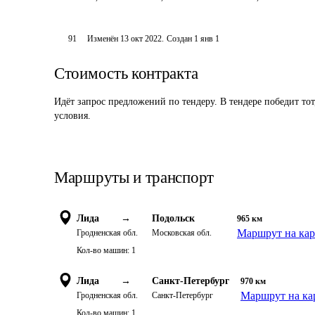
91
Изменён
13 окт 2022
.
Создан
1 янв 1
Стоимость контракта
Идёт запрос предложений по тендеру. В тендере победит то
условия.
Маршруты и транспорт
Лида
→
Подольск
965
км
Маршрут на кар
Гродненская обл.
Московская обл.
Кол-во машин:
1
Лида
→
Санкт-Петербург
970
км
Маршрут на ка
Гродненская обл.
Санкт-Петербург
Кол-во машин:
1