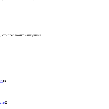
т, кто предложит наилучшие
те
рте