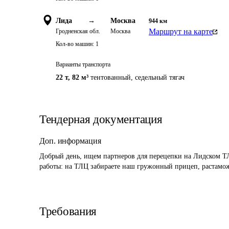
Лида
→
Москва
944
км
Маршрут на карте
Гродненская обл.
Москва
Кол-во машин:
1
Варианты транспорта
22 т
,
82 м³
тентованный, седельный тягач
Тендерная документация
Доп. информация
Добрый день, ищем партнеров для перецепки на Лидском Т
работы: на ТЛЦ забираете наш гружонный прицеп, растаможк
Требования