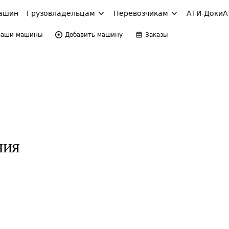
ашин
Грузовладельцам
Перевозчикам
АТИ-Доки
А
Ваши машины
Добавить машину
Заказы
ния