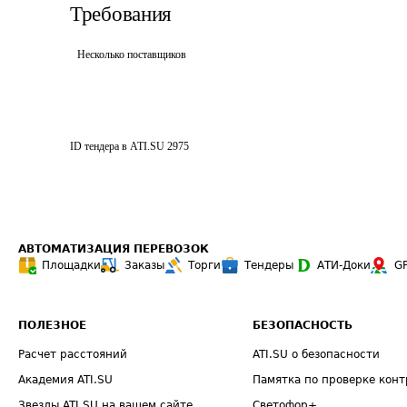
Требования
Несколько поставщиков
ID тендера в ATI.SU
2975
АВТОМАТИЗАЦИЯ ПЕРЕВОЗОК
Площадки
Заказы
Торги
Тендеры
АТИ-Доки
G
ПОЛЕЗНОЕ
БЕЗОПАСНОСТЬ
Расчет расстояний
ATI.SU о безопасности
Академия ATI.SU
Памятка по проверке конт
Звезды ATI.SU на вашем сайте
Светофор+