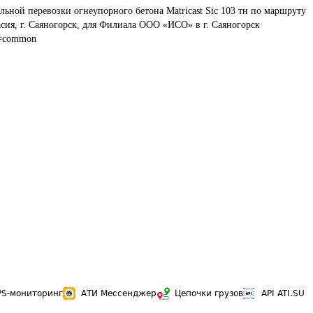
льной перевозки огнеупорного бетона Matricast Sic 103 тн по маршруту 
сия, г. Саяногорск, для Филиала ООО «ИСО» в г. Саяногорск
b=common
PS-мониторинг
АТИ Мессенджер
Цепочки грузов
API ATI.SU