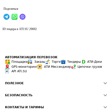
Поделиться
ID тендера в ATI.SU
29692
АВТОМАТИЗАЦИЯ ПЕРЕВОЗОК
Площадки
Заказы
Торги
Тендеры
АТИ-Доки
GPS-мониторинг
АТИ Мессенджер
Цепочки грузов
API ATI.SU
ПОЛЕЗНОЕ
Расчет расстояний
БЕЗОПАСНОСТЬ
Академия ATI.SU
ATI.SU о безопасности
Звезды ATI.SU на вашем сайте
КОНТАКТЫ И ТАРИФЫ
Памятка по проверке контрагентов