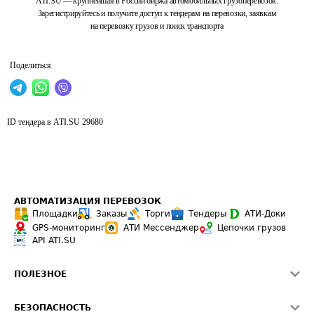
ATI.SU — крупнейшая в России биржа автомобильных грузоперевозок.
Зарегистрируйтесь и получите доступ к тендерам на перевозки, заявкам
на перевозку грузов и поиск транспорта
Поделиться
ID тендера в ATI.SU
29680
АВТОМАТИЗАЦИЯ ПЕРЕВОЗОК
Площадки
Заказы
Торги
Тендеры
АТИ-Доки
GPS-мониторинг
АТИ Мессенджер
Цепочки грузов
API ATI.SU
ПОЛЕЗНОЕ
Расчет расстояний
БЕЗОПАСНОСТЬ