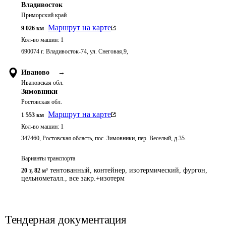
Владивосток
Приморский край
Маршрут на карте
9 026
км
Кол-во машин:
1
690074 г. Владивосток-74, ул. Снеговая,9,
Иваново
→
Ивановская обл.
Зимовники
Ростовская обл.
Маршрут на карте
1 553
км
Кол-во машин:
1
347460, Ростовская область, пос. Зимовники, пер. Веселый, д.35.
Варианты транспорта
тентованный, контейнер, изотермический, фургон,
20 т
,
82 м³
цельнометалл., все закр.+изотерм
Тендерная документация