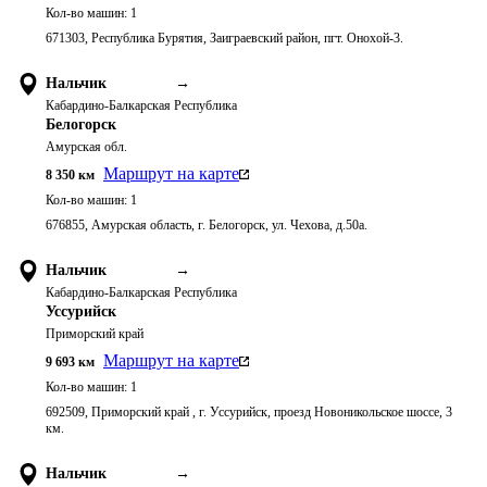
Кол-во машин:
1
671303, Республика Бурятия, Заиграевский район, пгт. Онохой-3.
Нальчик
→
Кабардино-Балкарская Республика
Белогорск
Амурская обл.
Маршрут на карте
8 350
км
Кол-во машин:
1
676855, Амурская область, г. Белогорск, ул. Чехова, д.50а.
Нальчик
→
Кабардино-Балкарская Республика
Уссурийск
Приморский край
Маршрут на карте
9 693
км
Кол-во машин:
1
692509, Приморский край , г. Уссурийск, проезд Новоникольское шоссе, 3
км.
Нальчик
→