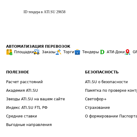
ID тендера в ATI.SU
29658
АВТОМАТИЗАЦИЯ ПЕРЕВОЗОК
Площадки
Заказы
Торги
Тендеры
АТИ-Доки
G
ПОЛЕЗНОЕ
БЕЗОПАСНОСТЬ
Расчет расстояний
ATI.SU о безопасности
Академия ATI.SU
Памятка по проверке конт
Звезды ATI.SU на вашем сайте
Светофор+
Индекс ATI.SU FTL РФ
Страхование
Средние ставки
О формировании Паспорт
Выгодные направления