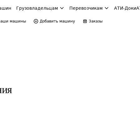
ашин
Грузовладельцам
Перевозчикам
АТИ-Доки
А
Ваши машины
Добавить машину
Заказы
ния