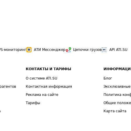
PS-мониторинг
АТИ Мессенджер
Цепочки грузов
API ATI.SU
КОНТАКТЫ И ТАРИФЫ
ИНФОРМАЦИ
О системе ATI.SU
Блог
рагентов
Контактная информация
Эксклюзивные
Реклама на сайте
Политика кон
Тарифы
Общие полож
а
Карта сайта