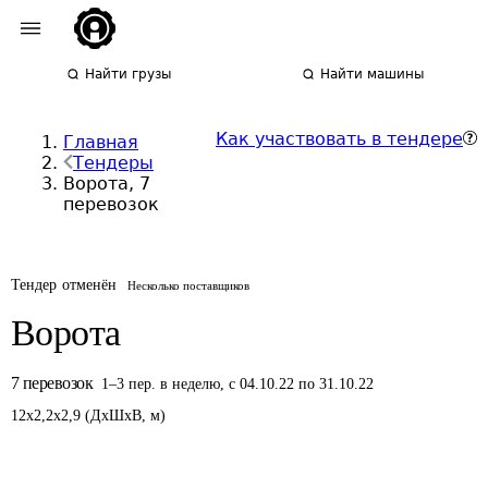
Найти грузы
Найти машины
Как участвовать в тендере
Главная
Тендеры
Ворота, 7
перевозок
Тендер отменён
Несколько поставщиков
Ворота
7
перевозок
1
–
3
пер.
в неделю
,
с 04.10.22 по 31.10.22
12
x
2,2
x
2,9
(
ДxШxВ
,
м
)