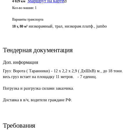
Маршрут на карте
4 029
км
Кол-во машин:
1
Варианты транспорта
низкорамный, трал, низкорам.платф., jumbo
18 т
,
80 м³
Тендерная документация
Доп. информация
Груз: Ворота ( Таранники) - 12 х 2,2 х 2,9 ( ДхШхВ) м., до 18 тонн. 
весь груз встает на площадку 11 метров.   - 7 едениц.

Погрузка и разгрузка силами заказчика.

Доставка в в/ч, водители граждане РФ.
Требования