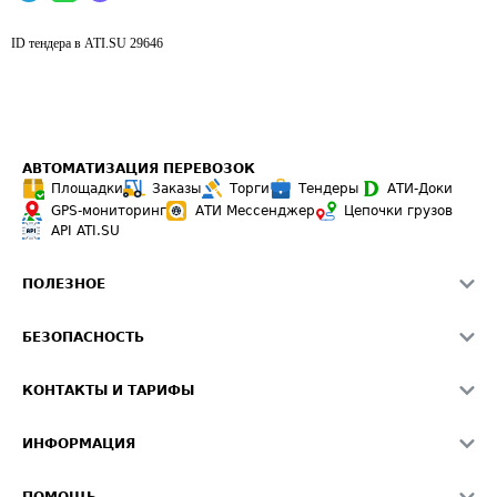
ID тендера в ATI.SU
29646
АВТОМАТИЗАЦИЯ ПЕРЕВОЗОК
Площадки
Заказы
Торги
Тендеры
АТИ-Доки
GPS-мониторинг
АТИ Мессенджер
Цепочки грузов
API ATI.SU
ПОЛЕЗНОЕ
Расчет расстояний
БЕЗОПАСНОСТЬ
Академия ATI.SU
ATI.SU о безопасности
Звезды ATI.SU на вашем сайте
КОНТАКТЫ И ТАРИФЫ
Памятка по проверке контрагентов
Индекс ATI.SU FTL РФ
О системе ATI.SU
Светофор+
Средние ставки
ИНФОРМАЦИЯ
Контактная информация
Страхование
Выгодные направления
Блог
Реклама на сайте