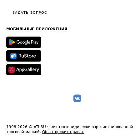
Видео по работе с ATI.SU
Политика конфиденциальности
Полезное по перевозкам
Общие положения
ЗАДАТЬ ВОПРОС
Часто задаваемые вопросы (FAQ)
Карта сайта
Техническая информация
МОБИЛЬНЫЕ ПРИЛОЖЕНИЯ
1998-2026
© ATI.SU является юридически зарегистрированной
торговой маркой.
Об авторских правах