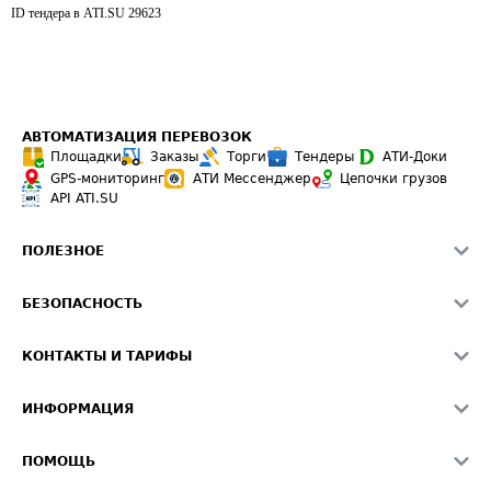
ID тендера в ATI.SU
29623
АВТОМАТИЗАЦИЯ ПЕРЕВОЗОК
Площадки
Заказы
Торги
Тендеры
АТИ-Доки
GPS-мониторинг
АТИ Мессенджер
Цепочки грузов
API ATI.SU
ПОЛЕЗНОЕ
Расчет расстояний
БЕЗОПАСНОСТЬ
Академия ATI.SU
ATI.SU о безопасности
Звезды ATI.SU на вашем сайте
КОНТАКТЫ И ТАРИФЫ
Памятка по проверке контрагентов
Индекс ATI.SU FTL РФ
О системе ATI.SU
Светофор+
Средние ставки
ИНФОРМАЦИЯ
Контактная информация
Страхование
Выгодные направления
Блог
Реклама на сайте
О формировании Паспорта
ПОМОЩЬ
Эксклюзивные материалы
Тарифы