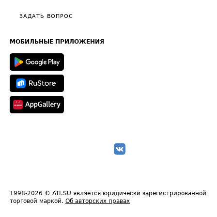
Политика конфиденциальности
Полезное по перевозкам
Общие положения
ЗАДАТЬ ВОПРОС
Часто задаваемые вопросы (FAQ)
Карта сайта
Техническая информация
МОБИЛЬНЫЕ ПРИЛОЖЕНИЯ
1998-2026
© ATI.SU является юридически зарегистрированной
торговой маркой.
Об авторских правах