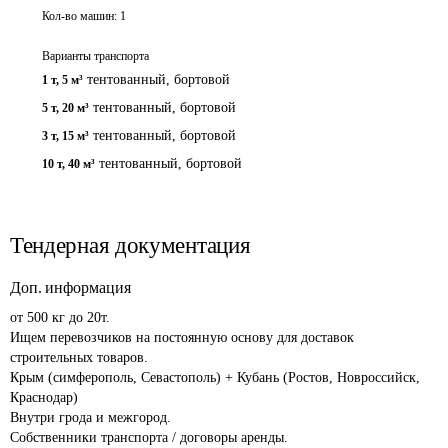
Кол-во машин:
1
Варианты транспорта
тентованный, бортовой
1 т
,
5 м³
тентованный, бортовой
5 т
,
20 м³
тентованный, бортовой
3 т
,
15 м³
тентованный, бортовой
10 т
,
40 м³
Тендерная документация
Доп. информация
от 500 кг до 20т.

Ищем перевозчиков на постоянную основу для доставок 
строительных товаров. 

Крым (симферополь, Севастополь) + Кубань (Ростов, Новроссийск, 
Краснодар)

Внутри грода и межгород. 

Собственники транспорта / договоры аренды.
