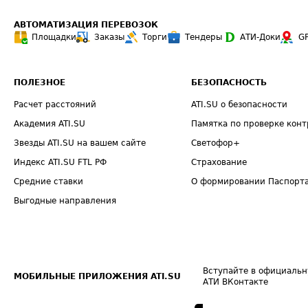
АВТОМАТИЗАЦИЯ ПЕРЕВОЗОК
Площадки
Заказы
Торги
Тендеры
АТИ-Доки
G
ПОЛЕЗНОЕ
БЕЗОПАСНОСТЬ
Расчет расстояний
ATI.SU о безопасности
Академия ATI.SU
Памятка по проверке конт
Звезды ATI.SU на вашем сайте
Светофор+
Индекс ATI.SU FTL РФ
Страхование
Средние ставки
О формировании Паспорт
Выгодные направления
Вступайте в официальн
МОБИЛЬНЫЕ ПРИЛОЖЕНИЯ ATI.SU
АТИ ВКонтакте