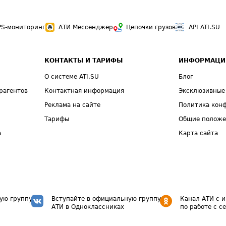
PS-мониторинг
АТИ Мессенджер
Цепочки грузов
API ATI.SU
КОНТАКТЫ И ТАРИФЫ
ИНФОРМАЦИ
О системе ATI.SU
Блог
рагентов
Контактная информация
Эксклюзивные
Реклама на сайте
Политика кон
Тарифы
Общие полож
а
Карта сайта
ую группу
Вступайте в официальную группу
Канал АТИ с 
АТИ в Одноклассниках
по работе с с