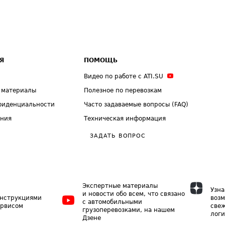
Я
ПОМОЩЬ
Видео по работе с ATI.SU
 материалы
Полезное по перевозкам
фиденциальности
Часто задаваемые вопросы (FAQ)
ения
Техническая информация
ЗАДАТЬ ВОПРОС
Экспертные материалы
Узна
и новости обо всем, что связано
инструкциями
возм
с автомобильными
ервисом
свеж
грузоперевозками, на нашем
логи
Дзене