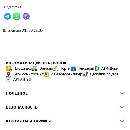
Поделиться
ID тендера в ATI.SU
29535
АВТОМАТИЗАЦИЯ ПЕРЕВОЗОК
Площадки
Заказы
Торги
Тендеры
АТИ-Доки
GPS-мониторинг
АТИ Мессенджер
Цепочки грузов
API ATI.SU
ПОЛЕЗНОЕ
Расчет расстояний
БЕЗОПАСНОСТЬ
Академия ATI.SU
ATI.SU о безопасности
Звезды ATI.SU на вашем сайте
КОНТАКТЫ И ТАРИФЫ
Памятка по проверке контрагентов
Индекс ATI.SU FTL РФ