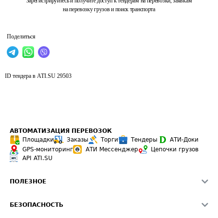
Зарегистрируйтесь и получите доступ к тендерам на перевозки, заявкам
на перевозку грузов и поиск транспорта
Поделиться
ID тендера в ATI.SU
29503
АВТОМАТИЗАЦИЯ ПЕРЕВОЗОК
Площадки
Заказы
Торги
Тендеры
АТИ-Доки
GPS-мониторинг
АТИ Мессенджер
Цепочки грузов
API ATI.SU
ПОЛЕЗНОЕ
Расчет расстояний
БЕЗОПАСНОСТЬ
Академия ATI.SU