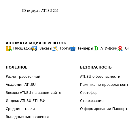
ID тендера в ATI.SU
295
АВТОМАТИЗАЦИЯ ПЕРЕВОЗОК
Площадки
Заказы
Торги
Тендеры
АТИ-Доки
G
ПОЛЕЗНОЕ
БЕЗОПАСНОСТЬ
Расчет расстояний
ATI.SU о безопасности
Академия ATI.SU
Памятка по проверке конт
Звезды ATI.SU на вашем сайте
Светофор+
Индекс ATI.SU FTL РФ
Страхование
Средние ставки
О формировании Паспорт
Выгодные направления