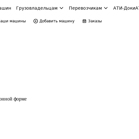
ашин
Грузовладельцам
Перевозчикам
АТИ-Доки
А
Ваши машины
Добавить машину
Заказы
ронной форме