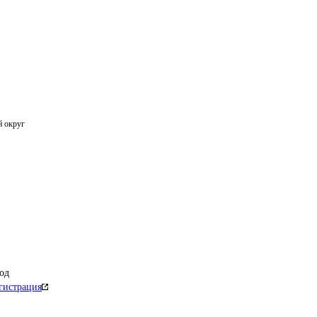
й округ
од
гистрация