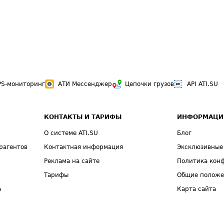
PS-мониторинг
АТИ Мессенджер
Цепочки грузов
API ATI.SU
КОНТАКТЫ И ТАРИФЫ
ИНФОРМАЦИ
О системе ATI.SU
Блог
рагентов
Контактная информация
Эксклюзивные
Реклама на сайте
Политика кон
Тарифы
Общие полож
а
Карта сайта