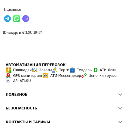
Поделиться
ID тендера в ATI.SU
29497
АВТОМАТИЗАЦИЯ ПЕРЕВОЗОК
Площадки
Заказы
Торги
Тендеры
АТИ-Доки
GPS-мониторинг
АТИ Мессенджер
Цепочки грузов
API ATI.SU
ПОЛЕЗНОЕ
Расчет расстояний
БЕЗОПАСНОСТЬ
Академия ATI.SU
ATI.SU о безопасности
Звезды ATI.SU на вашем сайте
КОНТАКТЫ И ТАРИФЫ
Памятка по проверке контрагентов
Индекс ATI.SU FTL РФ