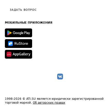
Видео по работе с ATI.SU
Политика конфиденциальности
Полезное по перевозкам
Общие положения
ЗАДАТЬ ВОПРОС
Часто задаваемые вопросы (FAQ)
Карта сайта
Техническая информация
МОБИЛЬНЫЕ ПРИЛОЖЕНИЯ
1998-2026
© ATI.SU является юридически зарегистрированной
торговой маркой.
Об авторских правах