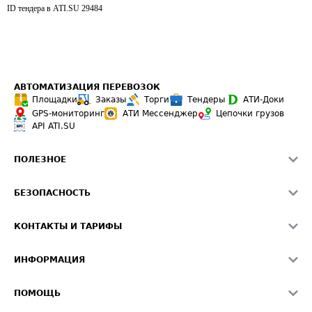
ID тендера в ATI.SU
29484
АВТОМАТИЗАЦИЯ ПЕРЕВОЗОК
Площадки
Заказы
Торги
Тендеры
АТИ-Доки
GPS-мониторинг
АТИ Мессенджер
Цепочки грузов
API ATI.SU
ПОЛЕЗНОЕ
Расчет расстояний
БЕЗОПАСНОСТЬ
Академия ATI.SU
ATI.SU о безопасности
Звезды ATI.SU на вашем сайте
КОНТАКТЫ И ТАРИФЫ
Памятка по проверке контрагентов
Индекс ATI.SU FTL РФ
О системе ATI.SU
Светофор+
Средние ставки
ИНФОРМАЦИЯ
Контактная информация
Страхование
Выгодные направления
Блог
Реклама на сайте
О формировании Паспорта
ПОМОЩЬ
Эксклюзивные материалы
Тарифы