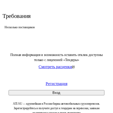
Требования
Несколько поставщиков
Полная информация и возможность оставить отклик доступны
только с лицензией «Тендеры»
Смотреть расценки
Регистрация
Вход
ATI.SU — крупнейшая в России биржа автомобильных грузоперевозок.
Зарегистрируйтесь и получите доступ к тендерам на перевозки, заявкам
на перевозку грузов и поиск транспорта