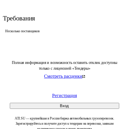
Требования
Несколько поставщиков
Полная информация и возможность оставить отклик доступны
только с лицензией «Тендеры»
Смотреть расценки
Регистрация
Вход
ATI.SU — крупнейшая в России биржа автомобильных грузоперевозок.
Зарегистрируйтесь и получите доступ к тендерам на перевозки, заявкам
на перевозку грузов и поиск транспорта