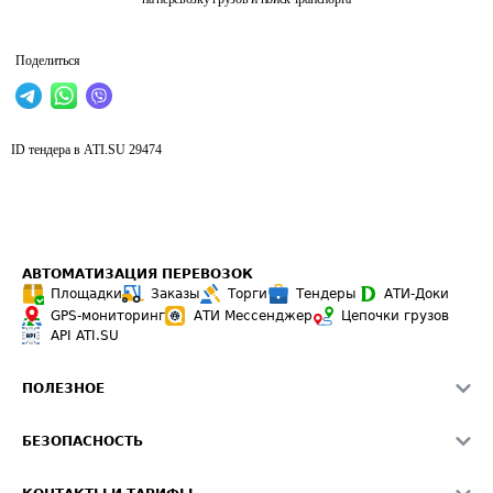
Поделиться
ID тендера в ATI.SU
29474
АВТОМАТИЗАЦИЯ ПЕРЕВОЗОК
Площадки
Заказы
Торги
Тендеры
АТИ-Доки
GPS-мониторинг
АТИ Мессенджер
Цепочки грузов
API ATI.SU
ПОЛЕЗНОЕ
Расчет расстояний
БЕЗОПАСНОСТЬ
Академия ATI.SU
ATI.SU о безопасности
Звезды ATI.SU на вашем сайте