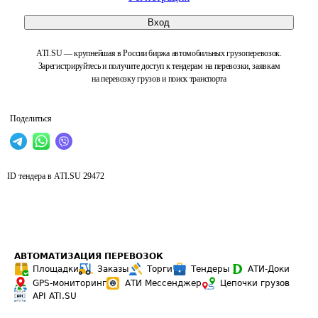
Вход
ATI.SU — крупнейшая в России биржа автомобильных грузоперевозок.
Зарегистрируйтесь и получите доступ к тендерам на перевозки, заявкам
на перевозку грузов и поиск транспорта
Поделиться
ID тендера в ATI.SU
29472
АВТОМАТИЗАЦИЯ ПЕРЕВОЗОК
Площадки
Заказы
Торги
Тендеры
АТИ-Доки
GPS-мониторинг
АТИ Мессенджер
Цепочки грузов
API ATI.SU