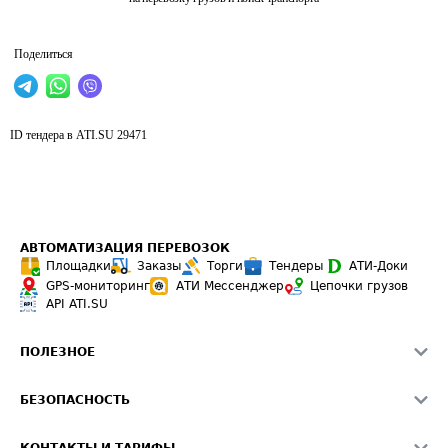
Поделиться
ID тендера в ATI.SU
29471
АВТОМАТИЗАЦИЯ ПЕРЕВОЗОК
Площадки
Заказы
Торги
Тендеры
АТИ-Доки
GPS-мониторинг
АТИ Мессенджер
Цепочки грузов
API ATI.SU
ПОЛЕЗНОЕ
Расчет расстояний
БЕЗОПАСНОСТЬ
Академия ATI.SU
ATI.SU о безопасности
Звезды ATI.SU на вашем сайте