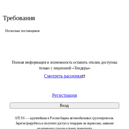
Требования
Несколько поставщиков
Полная информация и возможность оставить отклик доступны
только с лицензией «Тендеры»
Смотреть расценки
Регистрация
Вход
ATI.SU — крупнейшая в России биржа автомобильных грузоперевозок.
Зарегистрируйтесь и получите доступ к тендерам на перевозки, заявкам
на перевозку грузов и поиск транспорта