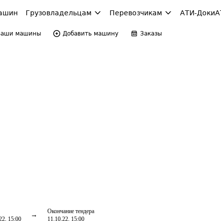
ашин
Грузовладельцам
Перевозчикам
АТИ-Доки
А
Ваши машины
Добавить машину
Заказы
Окончание тендера
22, 15:00
11.10.22, 15:00