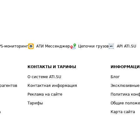
PS-мониторинг
АТИ Мессенджер
Цепочки грузов
API ATI.SU
КОНТАКТЫ И ТАРИФЫ
ИНФОРМАЦИ
О системе ATI.SU
Блог
рагентов
Контактная информация
Эксклюзивные
Реклама на сайте
Политика кон
Тарифы
Общие полож
а
Карта сайта