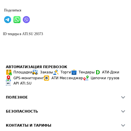
Поделиться
ID тендера в ATI.SU
29373
АВТОМАТИЗАЦИЯ ПЕРЕВОЗОК
Площадки
Заказы
Торги
Тендеры
АТИ-Доки
GPS-мониторинг
АТИ Мессенджер
Цепочки грузов
API ATI.SU
ПОЛЕЗНОЕ
Расчет расстояний
БЕЗОПАСНОСТЬ
Академия ATI.SU
ATI.SU о безопасности
Звезды ATI.SU на вашем сайте
КОНТАКТЫ И ТАРИФЫ
Памятка по проверке контрагентов