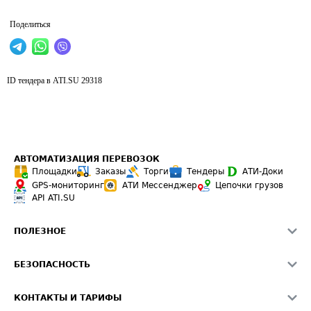
Поделиться
ID тендера в ATI.SU
29318
АВТОМАТИЗАЦИЯ ПЕРЕВОЗОК
Площадки
Заказы
Торги
Тендеры
АТИ-Доки
GPS-мониторинг
АТИ Мессенджер
Цепочки грузов
API ATI.SU
ПОЛЕЗНОЕ
Расчет расстояний
БЕЗОПАСНОСТЬ
Академия ATI.SU
ATI.SU о безопасности
Звезды ATI.SU на вашем сайте
КОНТАКТЫ И ТАРИФЫ
Памятка по проверке контрагентов