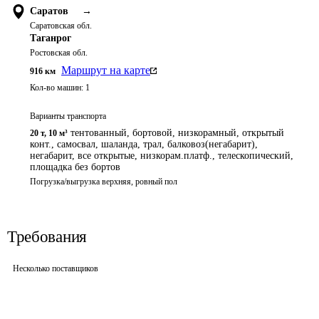
Саратов
→
Саратовская обл.
Таганрог
Ростовская обл.
Маршрут на карте
916
км
Кол-во машин:
1
Варианты транспорта
тентованный, бортовой, низкорамный, открытый
20 т
,
10 м³
конт., самосвал, шаланда, трал, балковоз(негабарит),
негабарит, все открытые, низкорам.платф., телескопический,
площадка без бортов
Погрузка/выгрузка верхняя, ровный пол
Требования
Несколько поставщиков