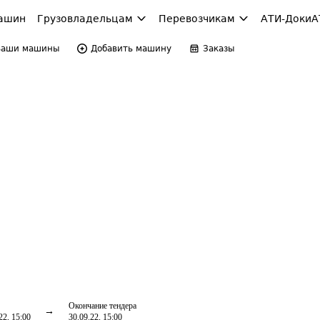
ашин
Грузовладельцам
Перевозчикам
АТИ-Доки
А
Ваши машины
Добавить машину
Заказы
Окончание тендера
22, 15:00
30.09.22, 15:00