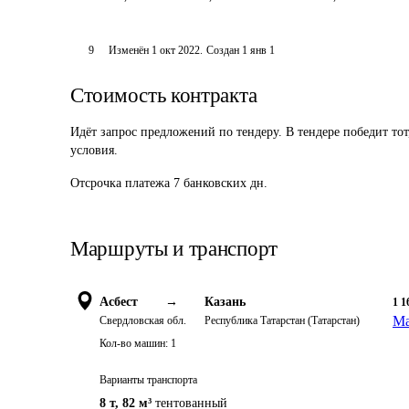
9
Изменён
1 окт 2022
.
Создан
1 янв 1
Стоимость контракта
Идёт запрос предложений по тендеру. В тендере победит то
условия.
Отсрочка платежа
7
банковских дн.
Маршруты и транспорт
Асбест
→
Казань
1 1
Ма
Свердловская обл.
Республика Татарстан (Татарстан)
Кол-во машин:
1
Варианты транспорта
8 т
,
82 м³
тентованный