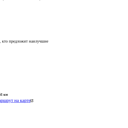
т, кто предложит наилучшие
61
км
ршрут на карте