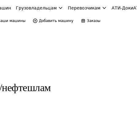
ашин
Грузовладельцам
Перевозчикам
АТИ-Доки
А
Ваши машины
Добавить машину
Заказы
т/нефтешлам