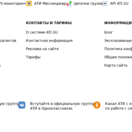
PS-мониторинг
АТИ Мессенджер
Цепочки грузов
API ATI.SU
КОНТАКТЫ И ТАРИФЫ
ИНФОРМАЦИ
О системе ATI.SU
Блог
рагентов
Контактная информация
Эксклюзивные
Реклама на сайте
Политика кон
Тарифы
Общие полож
а
Карта сайта
ую группу
Вступайте в официальную группу
Канал АТИ с 
АТИ в Одноклассниках
по работе с с