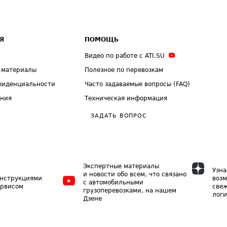
Я
ПОМОЩЬ
Видео по работе с ATI.SU
 материалы
Полезное по перевозкам
фиденциальности
Часто задаваемые вопросы (FAQ)
ения
Техническая информация
ЗАДАТЬ ВОПРОС
Экспертные материалы
Узна
и новости обо всем, что связано
инструкциями
возм
с автомобильными
ервисом
свеж
грузоперевозками, на нашем
логи
Дзене