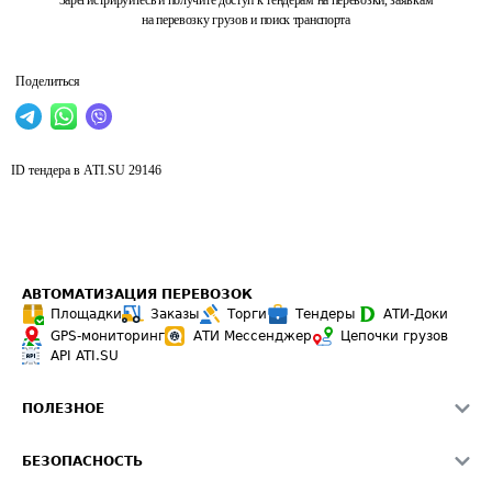
Зарегистрируйтесь и получите доступ к тендерам на перевозки, заявкам
на перевозку грузов и поиск транспорта
Поделиться
ID тендера в ATI.SU
29146
АВТОМАТИЗАЦИЯ ПЕРЕВОЗОК
Площадки
Заказы
Торги
Тендеры
АТИ-Доки
GPS-мониторинг
АТИ Мессенджер
Цепочки грузов
API ATI.SU
ПОЛЕЗНОЕ
Расчет расстояний
БЕЗОПАСНОСТЬ
Академия ATI.SU