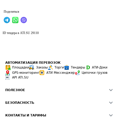
Поделиться
ID тендера в ATI.SU
29110
АВТОМАТИЗАЦИЯ ПЕРЕВОЗОК
Площадки
Заказы
Торги
Тендеры
АТИ-Доки
GPS-мониторинг
АТИ Мессенджер
Цепочки грузов
API ATI.SU
ПОЛЕЗНОЕ
Расчет расстояний
БЕЗОПАСНОСТЬ
Академия ATI.SU
ATI.SU о безопасности
Звезды ATI.SU на вашем сайте
КОНТАКТЫ И ТАРИФЫ