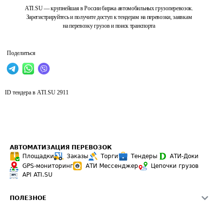
ATI.SU — крупнейшая в России биржа автомобильных грузоперевозок.
Зарегистрируйтесь и получите доступ к тендерам на перевозки, заявкам
на перевозку грузов и поиск транспорта
Поделиться
ID тендера в ATI.SU
2911
АВТОМАТИЗАЦИЯ ПЕРЕВОЗОК
Площадки
Заказы
Торги
Тендеры
АТИ-Доки
GPS-мониторинг
АТИ Мессенджер
Цепочки грузов
API ATI.SU
ПОЛЕЗНОЕ
Расчет расстояний