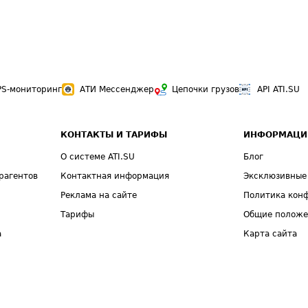
PS-мониторинг
АТИ Мессенджер
Цепочки грузов
API ATI.SU
КОНТАКТЫ И ТАРИФЫ
ИНФОРМАЦИ
О системе ATI.SU
Блог
рагентов
Контактная информация
Эксклюзивные
Реклама на сайте
Политика кон
Тарифы
Общие полож
а
Карта сайта