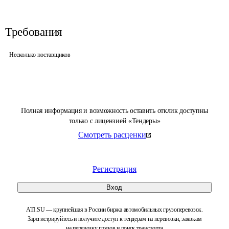
Требования
Несколько поставщиков
Полная информация и возможность оставить отклик доступны
только с лицензией «Тендеры»
Смотреть расценки
Регистрация
Вход
ATI.SU — крупнейшая в России биржа автомобильных грузоперевозок.
Зарегистрируйтесь и получите доступ к тендерам на перевозки, заявкам
на перевозку грузов и поиск транспорта