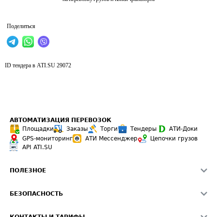
Поделиться
ID тендера в ATI.SU
29072
АВТОМАТИЗАЦИЯ ПЕРЕВОЗОК
Площадки
Заказы
Торги
Тендеры
АТИ-Доки
GPS-мониторинг
АТИ Мессенджер
Цепочки грузов
API ATI.SU
ПОЛЕЗНОЕ
Расчет расстояний
БЕЗОПАСНОСТЬ
Академия ATI.SU
ATI.SU о безопасности
Звезды ATI.SU на вашем сайте